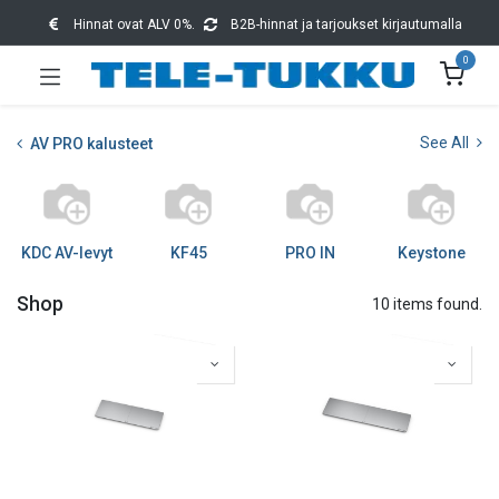
Hinnat ovat ALV 0%.
B2B-hinnat ja tarjoukset kirjautumalla
0
See All
AV PRO kalusteet
KDC AV-levyt
KF45
PRO IN
Keystone
Shop
10 items found.