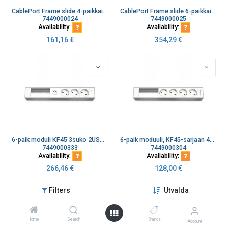
CablePort Frame slide 4-paikkaiselle moduulille
CablePort Frame slide 6-paikkaiselle moduulille
7449000024
7449000025
Availability:
Availability:
161,16
€
354,29
€
6-paik moduli KF45 3suko 2USB laatava
6-paik moduuli, KF45-sarjaan 4xSuko, 2 vapaata paikkaa
7449000333
7449000304
Availability:
Availability:
266,46
€
128,00
€
Filters
Utvalda
Home
Search
Brands
Account