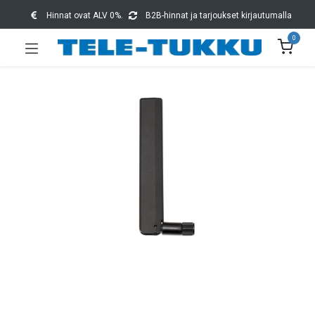
Hinnat ovat ALV 0%.
B2B-hinnat ja tarjoukset kirjautumalla
0