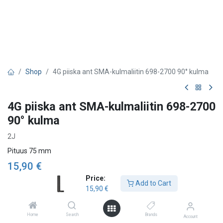
Shop
4G piiska ant SMA-kulmaliitin 698-2700 90° kulma
4G piiska ant SMA-kulmaliitin 698-2700
90° kulma
2J
Pituus 75 mm
15,90
€
Price:
Add to Cart
15,90
€
Add to Cart
Home
Search
Brands
Account
Lägg till önskelista