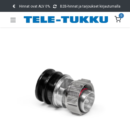
Hinnat ovat ALV 0%.
B2B-hinnat ja tarjoukset kirjautumalla
0