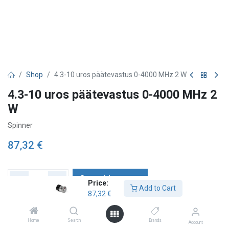
Shop
4.3-10 uros päätevastus 0-4000 MHz 2 W
4.3-10 uros päätevastus 0-4000 MHz 2
W
Spinner
87,32
€
Add to Cart
Price:
Add to Cart
87,32
€
Lägg till önskelista
Check availability
Home
Search
Brands
Account