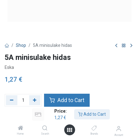
Shop
5A minisulake hidas
5A minisulake hidas
Eska
1,27
€
Add to Cart
Price:
Lägg till önskelista
Add to Cart
1,27
€
Home
Search
Brands
Account