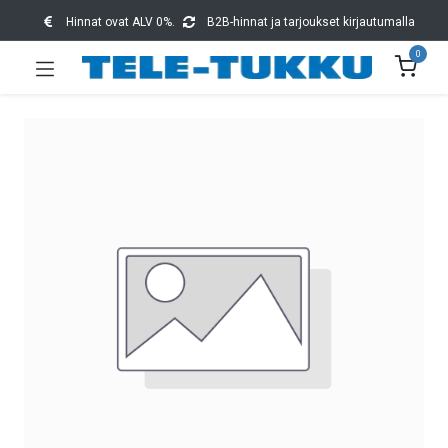
Hinnat ovat ALV 0%.
B2B-hinnat ja tarjoukset kirjautumalla
0