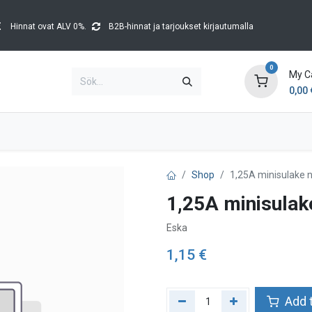
Hinnat ovat ALV 0%.
B2B-hinnat ja tarjoukset kirjautumalla
0
My C
0,00
Brands
Kataloger
Blog
Tapahtumat
Shop
1,25A minisulake 
1,25A minisulak
Eska
1,15
€
Add t