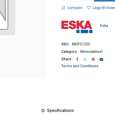
Compare
Lägg till önske
Eska
SKU :
885F01250
Category :
Minisulakkeet
Share :
Terms and Conditions :
Specifications