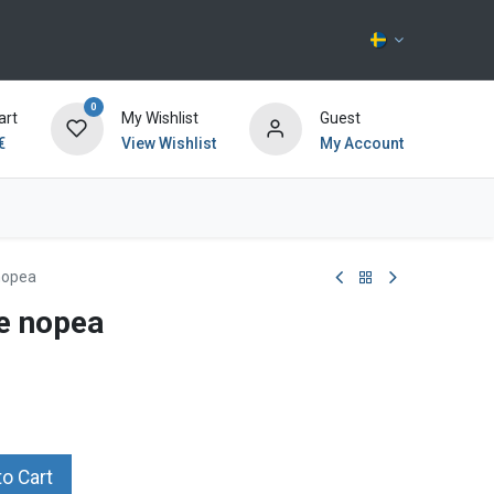
0
art
My Wishlist
Guest
€
View Wishlist
My Account
Kontakta oss
nopea
e nopea
o Cart