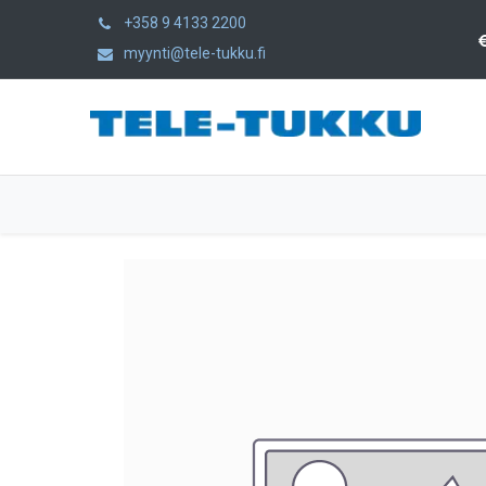
+358 9 4133 2200
myynti@tele-tukku.fi
Hem
Produkter
Kategorier