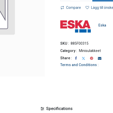
Compare
Lägg till önske
Eska
SKU :
885F00315
Category :
Minisulakkeet
Share :
Terms and Conditions :
Specifications