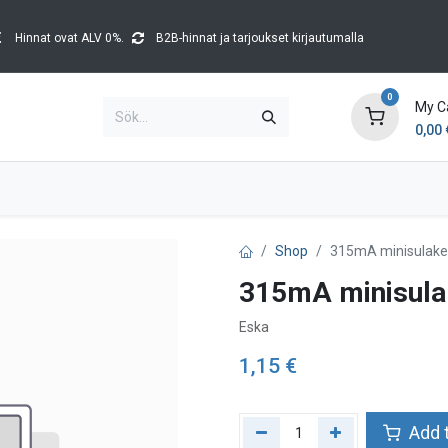
Hinnat ovat ALV 0%.
B2B-hinnat ja tarjoukset kirjautumalla
0
My C
0,00
Brands
Kataloger
Blog
Tapahtumat
Shop
315mA minisulake
315mA minisula
Eska
1,15
€
Add t