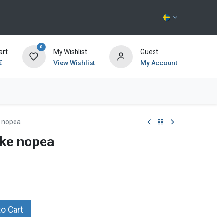
0
art
My Wishlist
Guest
€
View Wishlist
My Account
Kontakta oss
 nopea
ke nopea
o Cart