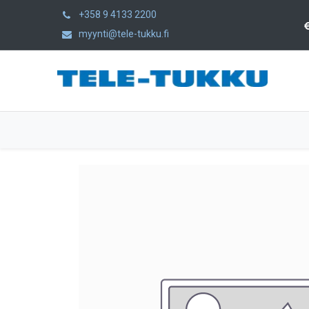
+358 9 4133 2200
myynti@tele-tukku.fi
Hem
Produkter
Kategorier