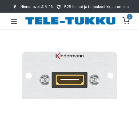
Hinnat ovat ALV 0%.
B2B-hinnat ja tarjoukset kirjautumalla
0