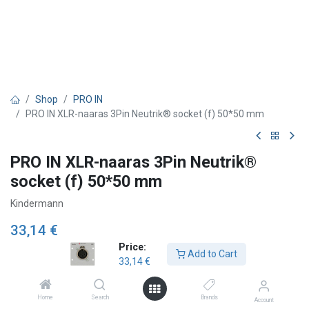
Shop
PRO IN
PRO IN XLR-naaras 3Pin Neutrik® socket (f) 50*50 mm
PRO IN XLR-naaras 3Pin Neutrik®
socket (f) 50*50 mm
Kindermann
33,14
€
Price:
Add to Cart
33,14
€
Add to Cart
Home
Search
Brands
Account
Lägg till önskelista