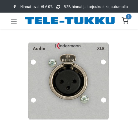
Hinnat ovat ALV 0%.
B2B-hinnat ja tarjoukset kirjautumalla
0