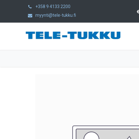
+358 9 4133 2200
myynti@tele-tukku.fi
Hem
Produkter
Kategorier