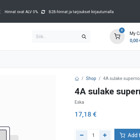
Hinnat ovat ALV 0%.
B2B-hinnat ja tarjoukset kirjautumalla
0
My C
0,00
Brands
Kataloger
Blog
Tapahtumat
Shop
4A sulake supern
4A sulake supe
Eska
17,18
€
Add t