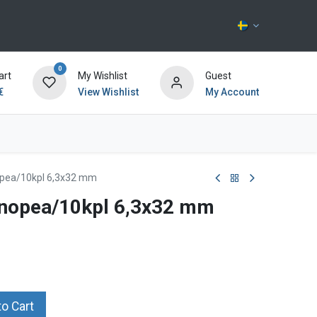
0
art
My Wishlist
Guest
€
View Wishlist
My Account
Kontakta oss
opea/10kpl 6,3x32 mm
rnopea/10kpl 6,3x32 mm
o Cart