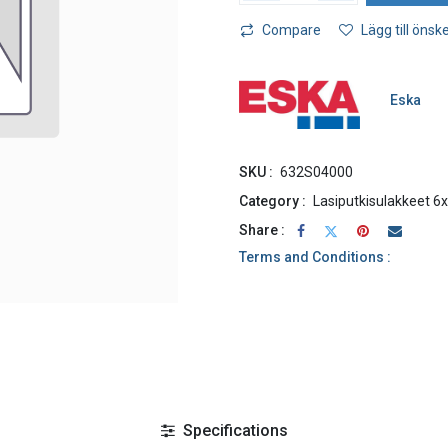
Compare
Lägg till önske
Eska
SKU :
632S04000
Category :
Lasiputkisulakkeet 6
Share :
Terms and Conditions :
Specifications