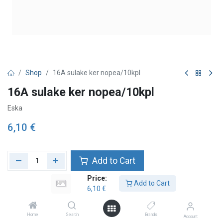
Shop
16A sulake ker nopea/10kpl
16A sulake ker nopea/10kpl
Eska
6,10
€
Add to Cart
Price:
Lägg till önskelista
Add to Cart
6,10
€
Home
Search
Brands
Account