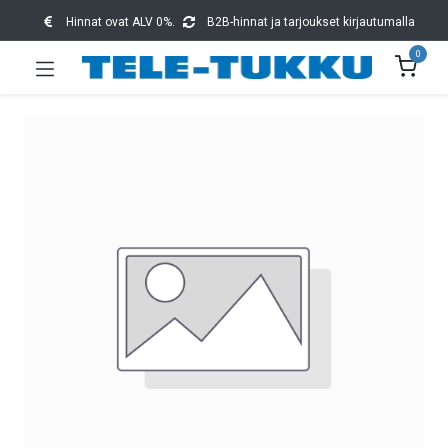
Hinnat ovat ALV 0%.
B2B-hinnat ja tarjoukset kirjautumalla
0