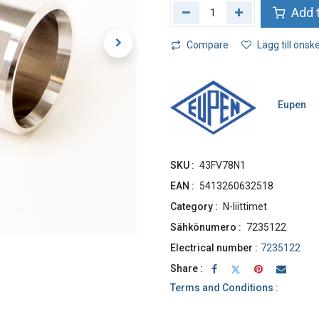
Add t
Compare
Lägg till önske
Eupen
SKU :
43FV78N1
EAN :
5413260632518
Category :
N-liittimet
Sähkönumero :
7235122
7235122
Electrical number :
Share :
Terms and Conditions :