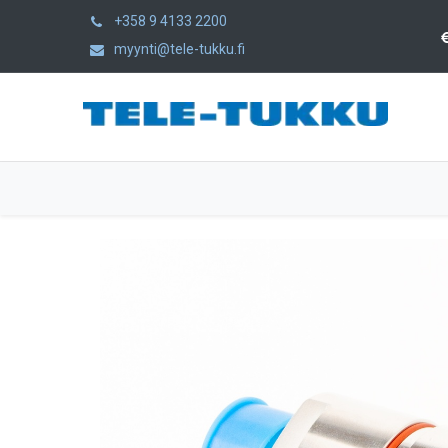
+358 9 4133 2200
myynti@tele-tukku.fi
Hem
Produkter
Kategorier