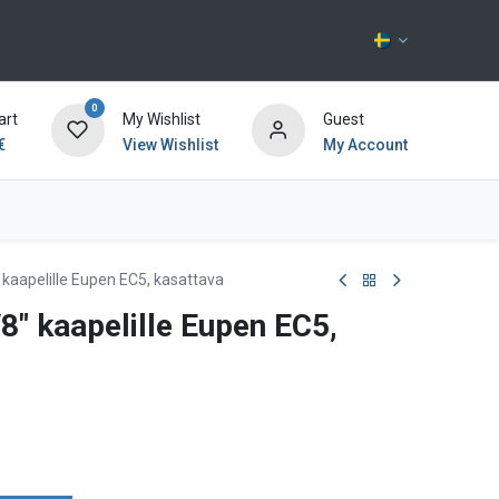
0
art
My Wishlist
Guest
€
View Wishlist
My Account
Kontakta oss
 kaapelille Eupen EC5, kasattava
8" kaapelille Eupen EC5,