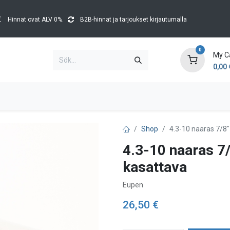
Hinnat ovat ALV 0%.
B2B-hinnat ja tarjoukset kirjautumalla
0
My C
0,00
Brands
Kataloger
Blog
Tapahtumat
Shop
4.3-10 naaras 7/8"
4.3-10 naaras 7/
kasattava
Eupen
26,50
€