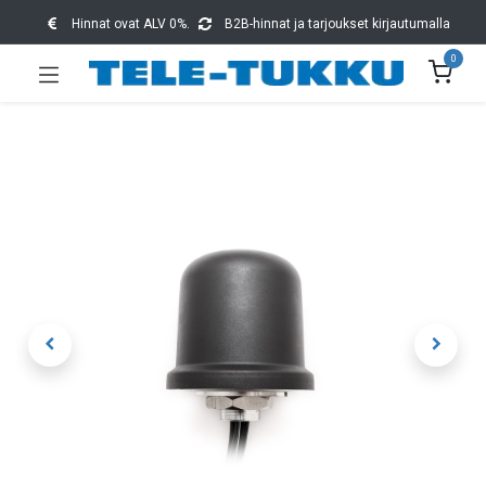
Hinnat ovat ALV 0%.
B2B-hinnat ja tarjoukset kirjautumalla
0