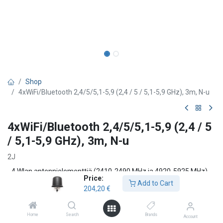
Shop
4xWiFi/Bluetooth 2,4/5/5,1-5,9 (2,4 / 5 / 5,1-5,9 GHz), 3m, N-u
4xWiFi/Bluetooth 2,4/5/5,1-5,9 (2,4 / 5
/ 5,1-5,9 GHz), 3m, N-u
2J
- 4 Wlan antennielementtiä (2410-2490 MHz ja 4920-5925 MHz) -
Price:
3m kaapelit N-uros liittimillä - Mitat 96x 90 mm Katso tarkemmat
Add to Cart
204,20
€
tiedot datalehdeltä.
204,20
€
Home
Search
Brands
Account