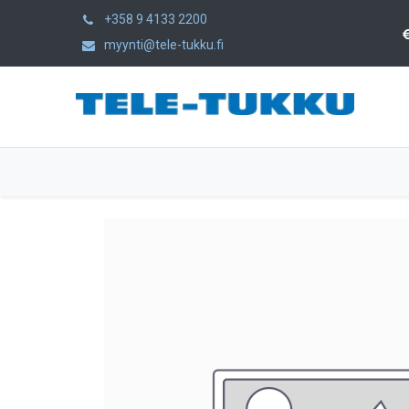
+358 9 4133 2200
myynti@tele-tukku.fi
Hem
Produkter
Kategorier