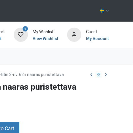
0
art
My Wishlist
Guest
€
View Wishlist
My Account
Kontakta oss
-liitin 3-riv. 62n naaras puristettava
2n naaras puristettava
o Cart