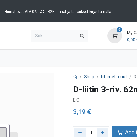
Hinnat ovat ALV 0%.
B2B-hinnat ja tarjoukset kirjautumalla
0
My C
0,00
Brands
Kataloger
Blog
Tapahtumat
Shop
liittimet muut
D
D-liitin 3-riv. 6
EIC
3,19
€
Add t