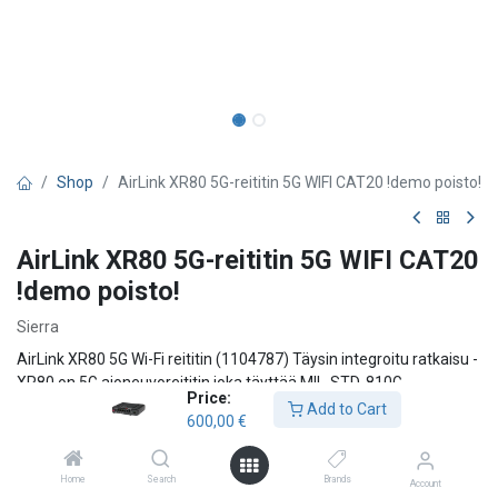
Shop
AirLink XR80 5G-reititin 5G WIFI CAT20 !demo poisto!
AirLink XR80 5G-reititin 5G WIFI CAT20
!demo poisto!
Sierra
AirLink XR80 5G Wi-Fi reititin (1104787) Täysin integroitu ratkaisu -
XR80 on 5G ajoneuvoreititin joka täyttää MIL-STD-810G
Price:
standardin. AirLink XR80 on täysin tuettu, käyttövalmis ratkaisu,
Add to Cart
600,00
€
jossa on integroitu laitehallinta ja 24/7 tekninen tuki. AirLink
Connection Manager tarjoaa täydellisen VPN-suojauksen ja AirLink
Professional Services maksimoi järjestelmän suorituskyvyn ja
Home
Search
Brands
Account