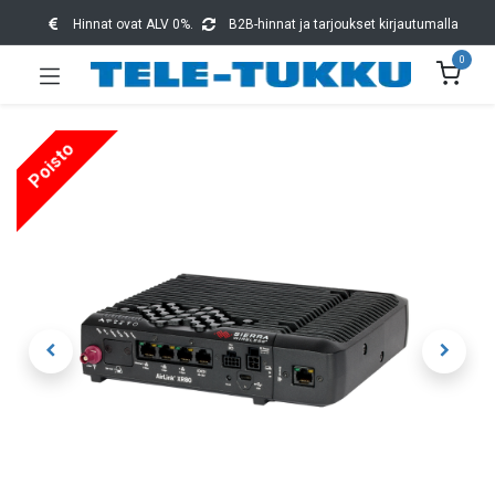
Hinnat ovat ALV 0%.
B2B-hinnat ja tarjoukset kirjautumalla
0
Poisto