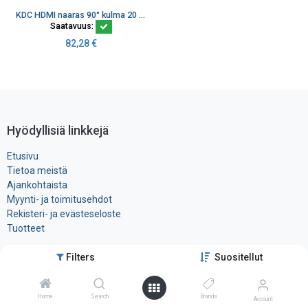
KDC HDMI naaras 90° kulma 20 cm kaapelilla
Saatavuus:
82,28
€
Hyödyllisiä linkkejä
Etusivu
Tietoa meistä
Ajankohtaista
Myynti- ja toimitusehdot
Rekisteri- ja ​evästeseloste
Tuotteet
Ota yhteyttä
Filters
Suositellut
Tele-Tukku Oy
Home
Search
Brands
Account