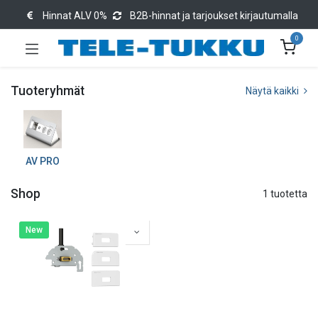
Hinnat ALV 0%
B2B-hinnat ja tarjoukset kirjautumalla
0
Tuoteryhmät
Näytä kaikki
AV PRO
Shop
1 tuotetta
New