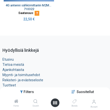
4G antenni sähkömittariin M2M/IOT käyttöön 790-2690 MHz harmaa 1m kaapeli SMA-uros kulma liitin LP802
710322
Saatavuus:
22,50
€
Hyödyllisiä linkkejä
Etusivu
Tietoa meistä
Ajankohtaista
Myynti- ja toimitusehdot
Rekisteri- ja ​evästeseloste
Tuotteet
Filters
Suositellut
Ota yhteyttä
Home
Search
Brands
Account
Tele-Tukku Oy