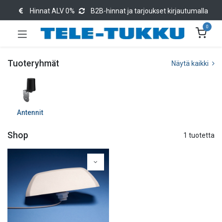
Hinnat ALV 0%
B2B-hinnat ja tarjoukset kirjautumalla
0
Tuoteryhmät
Näytä kaikki
Antennit
Shop
1 tuotetta