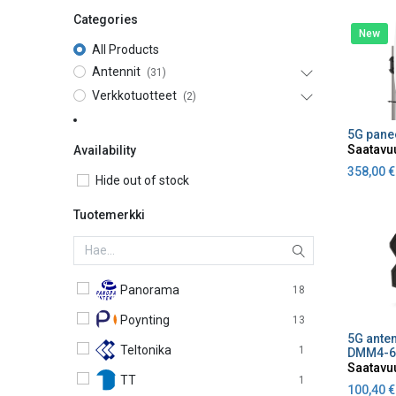
Categories
New
All Products
Antennit
(31)
Verkkotuotteet
(2)
Lisä
Saatavu
Availability
358,00
€
Hide out of stock
Tuotemerkki
Panorama
18
Poynting
13
Lisä
Teltonika
1
DMM4-6
Saatavu
TT
1
100,40
€