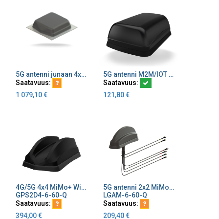
5G antenni junaan 4x4 MiMo 617-6000MHz N-naaras liitin
5G antenni M2M/IOT käyttöön 4x4 MiMo 698-4200 MHz musta mutteri kiinnitys 2 m kaapeli SMA-uros liitin Clam
Lisää ostoskoriin
Lisää ostoskoriin
Saatavuus:
Saatavuus:
1 079,10
€
121,80
€
4G/5G 4x4 MiMo+ WiFi 4x4 MiMo +2xGPS ajoneuvoant 0.6-6GHz must
5G antenni 2x2 MiMo M2M/IOT käyttöön 4x4 WiFi MiMo GPS/GNSS musta mutterikiinnitys 3m kaapeli RG174 SMA-uros liitin
Lisää ostoskoriin
Lisää ostoskoriin
GPS2D4-6-60-Q
LGAM-6-60-Q
Saatavuus:
Saatavuus:
394,00
€
209,40
€