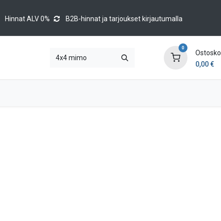
Hinnat ALV 0%
B2B-hinnat ja tarjoukset kirjautumalla
0
Ostoskor
0,00
€
Brands
Luettelot
Blog
Tapahtumat