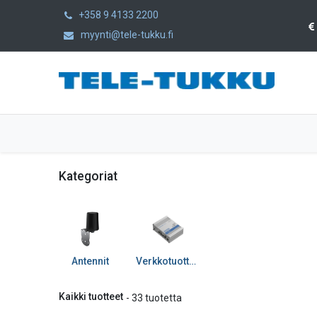
+358 9 4133 2200
myynti@tele-tukku.fi
Etusivu
Tuotteet
Kategoriat
Kategoriat
Antennit
Verkkotuotteet
Kaikki tuotteet
- 33 tuotetta