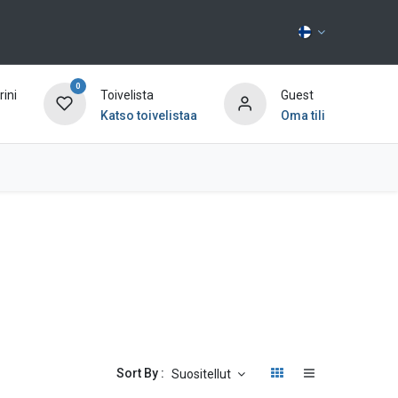
0
ini
Toivelista
Guest
Katso toivelistaa
Oma tili
Ota yhteyttä
Sort By :
Suositellut