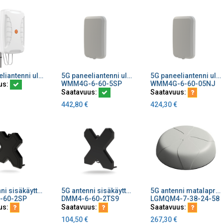
5G paneeliantenni ulkokäyttöön 4x4 MiMo 11 dBi 617-6000 MHz
5G paneeliantenni ulkokäyttöön 4x4 MiMo 6/9dBi 617-6000 4xSMA-uros 5 m
5G paneeliantenni ulkokäyttöön 4x4 MiMo 6/9dBi 617-6000 4x N-naaras liitin
ä ostoskoriin
Lisää ostoskoriin
Lisää ostoskoriin
WMM4G-6-60-5SP
WMM4G-6-60-05NJ
us:
Saatavuus:
Saatavuus:
442,80
€
424,30
€
5G antenni sisäkäyttöön 4x4 MiMo ympsäteilevä 2/5dBi 617-6000 MHz 4x2m kaapeli SMA-uros liittimet
5G antenni sisäkäyttöön 4x4 MiMo ympsäteilevä 2/5dBi 617-6000 MHz 4x2mTS9-uros liitin
5G antenni matalaprofiilinen 4x4 MiMo GPS/GNSS 0,7-6 GHz EOL, saatavissa jälleen 2026
ä ostoskoriin
Lisää ostoskoriin
Lisää ostoskoriin
-60-2SP
DMM4-6-60-2TS9
LGMQM4-7-38-24-58
us:
Saatavuus:
Saatavuus:
104,50
€
267,30
€