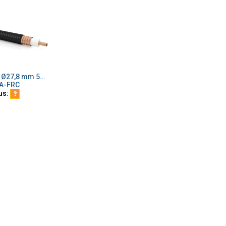
7/8" Cca Ø27,8 mm 50 ohm 5228-HLFRC musta
ä ostoskoriin
A-FRC
us: