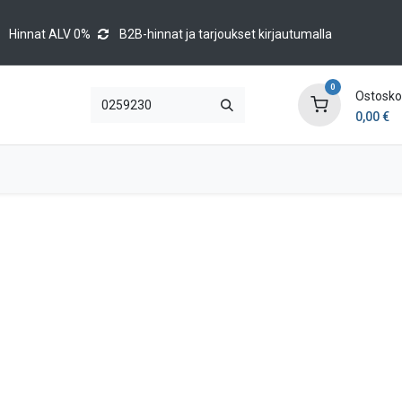
Hinnat ALV 0%
B2B-hinnat ja tarjoukset kirjautumalla
0
Ostoskor
0,00
€
Brands
Luettelot
Blog
Tapahtumat