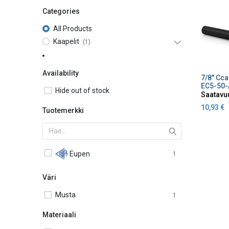
Categories
All Products
Kaapelit
(1)
Availability
Lisä
EC5-50-
Hide out of stock
Saatavu
10,93
€
Tuotemerkki
Eupen
1
Väri
Musta
1
Materiaali