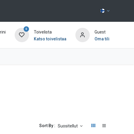
0
ini
Toivelista
Guest
Katso toivelistaa
Oma tili
Ota yhteyttä
Sort By :
Suositellut