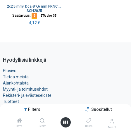
2x2,5 mm² Dca Ø7,6 mm FRNC musta kaiutinkaapeli K500
SCH2025
Saatavuus:
ETA vko 35
4,12
€
Hyödyllisiä linkkejä
Etusivu
Tietoa meistä
Ajankohtaista
Myynti- ja toimitusehdot
Rekisteri- ja ​evästeseloste
Tuotteet
Filters
Suositellut
Ota yhteyttä
Home
Search
Brands
Account
Tele-Tukku Oy