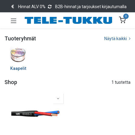
Hinnat ALV 0%
B2B-hinnat ja tarjoukset kirjautumalla
0
Tuoteryhmät
Näytä kaikki
Kaapelit
Shop
1 tuotetta