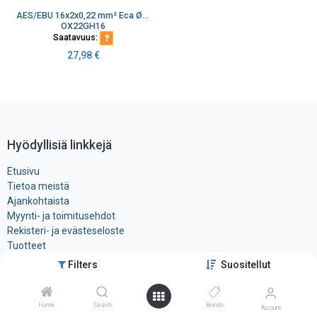
AES/EBU 16x2x0,22 mm² Eca Ø22,8 mm 110 ohm FRNC harmaa audiokaapeli K500
OX22GH16
Saatavuus:
27,98
€
Hyödyllisiä linkkejä
Etusivu
Tietoa meistä
Ajankohtaista
Myynti- ja toimitusehdot
Rekisteri- ja ​evästeseloste
Tuotteet
Filters
Suositellut
Ota yhteyttä
Home
Search
Brands
Account
Tele-Tukku Oy