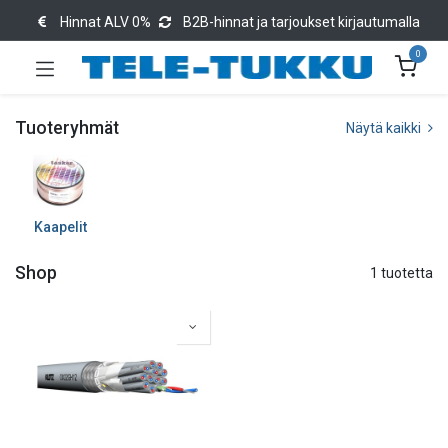
Hinnat ALV 0%
B2B-hinnat ja tarjoukset kirjautumalla
0
Tuoteryhmät
Näytä kaikki
Kaapelit
Shop
1 tuotetta