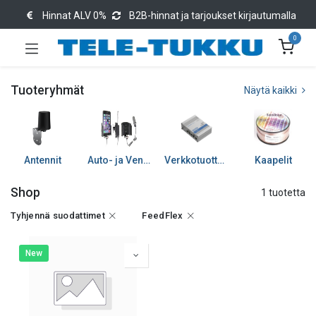
Hinnat ALV 0%
B2B-hinnat ja tarjoukset kirjautumalla
0
Tuoteryhmät
Näytä kaikki
Antennit
Auto- ja Venetarvikkeet
Verkkotuotteet
Kaapelit
Shop
1 tuotetta
Tyhjennä suodattimet
FeedFlex
New