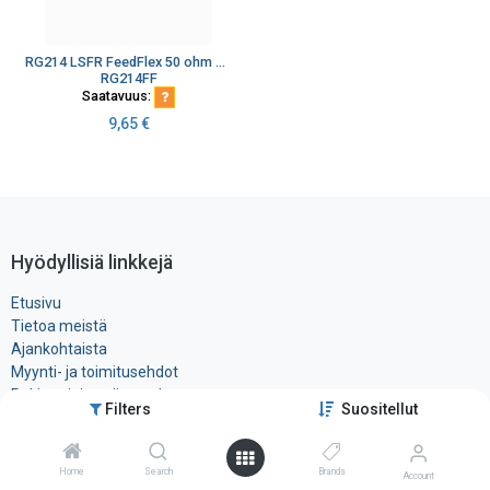
RG214 LSFR FeedFlex 50 ohm 2.25/8.6mm Ø10,80 mm 50 ohm Hopeoitu K100
RG214FF
Saatavuus:
9,65
€
Hyödyllisiä linkkejä
Etusivu
Tietoa meistä
Ajankohtaista
Myynti- ja toimitusehdot
Rekisteri- ja ​evästeseloste
Filters
Suositellut
Tuotteet
Ota yhteyttä
Home
Search
Brands
Account