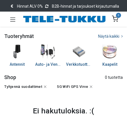
Hinnat ALV 0%
B2B-hinnat ja tarjoukset kirjautumalla
0
Tuoteryhmät
Näytä kaikki
Antennit
Auto- ja Venetarvikkeet
Verkkotuotteet
Kaapelit
Shop
0 tuotetta
Tyhjennä suodattimet
5G WiFi GPS Virve
Ei hakutuloksia. :(