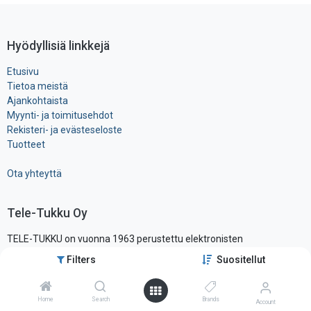
Hyödyllisiä linkkejä
Etusivu
Tietoa meistä
Ajankohtaista
Myynti- ja toimitusehdot
Rekisteri- ja ​evästeseloste
Tuotteet
Ota yhteyttä
Tele-Tukku Oy
TELE-TUKKU on vuonna 1963 perustettu elektronisten
komponenttien ja tarvikkeiden maahantuonti- ja tukkuliike, ollen yksi
Filters
Suositellut
alansa vanhimmista ja tunnetuimmista yrityksistä Suomessa.
Sijaitsemme pääkaupunkiseudun läheisyydessä hyvien
liikenneyhteysien varrella, vain noin vartin päässä lentokentältä.
Home
Search
Brands
Account