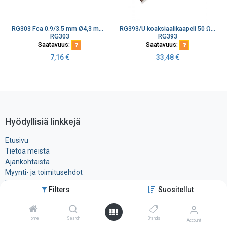
RG303 Fca 0.9/3.5 mm Ø4,3 mm 50 ohm Teflon FEP -55-+200°C V100
RG393/U koaksiaalikaapeli 50 Ω PTFE FEP Ø9.9 mm kaksoissuojaus
RG303
RG393
Saatavuus:
Saatavuus:
7,16
€
33,48
€
Hyödyllisiä linkkejä
Etusivu
Tietoa meistä
Ajankohtaista
Myynti- ja toimitusehdot
Rekisteri- ja ​evästeseloste
Filters
Suositellut
Tuotteet
Ota yhteyttä
Home
Search
Brands
Account