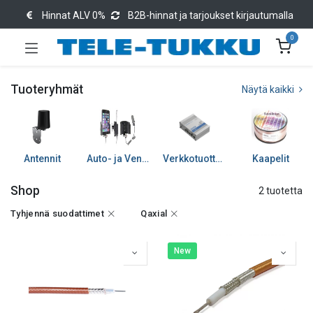
Hinnat ALV 0%
B2B-hinnat ja tarjoukset kirjautumalla
0
Tuoteryhmät
Näytä kaikki
Antennit
Auto- ja Venetarvikkeet
Verkkotuotteet
Kaapelit
Shop
2 tuotetta
Tyhjennä suodattimet
Qaxial
New