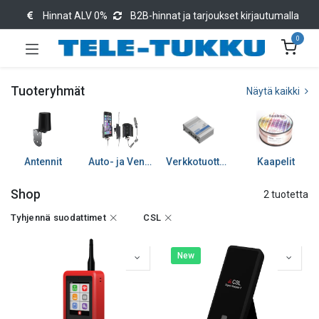
Hinnat ALV 0%
B2B-hinnat ja tarjoukset kirjautumalla
0
Tuoteryhmät
Näytä kaikki
Antennit
Auto- ja Venetarvikkeet
Verkkotuotteet
Kaapelit
Shop
2 tuotetta
Tyhjennä suodattimet
CSL
New