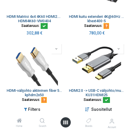
HDMI Matriisi 4x4 4K60 HDMI2.0 HDCP1.4 2.2 18Gpbs
HDMI kuitu extenderi 4K@60Hz 4:4:4 jopa 40 km, IR, RS232, Audio 3,5mm LC single mode
HDMI4K60-VM0404
khext400-5
Saatavuus:
Saatavuus:
302,88
€
780,00
€
HDMI-välijohto aktiivinen fiber 50 m 2.0b 4K@60 Hz 18 Gbps AOC
HDMI2.0 -> USB-C välijohto/muunnin 4K@60Hz, 1080p 2 m
kphdm2x50
KU31HDMI25
Saatavuus:
Saatavuus:
144,00
€
39,24
€
Filters
Suositellut
Home
Search
Brands
Account