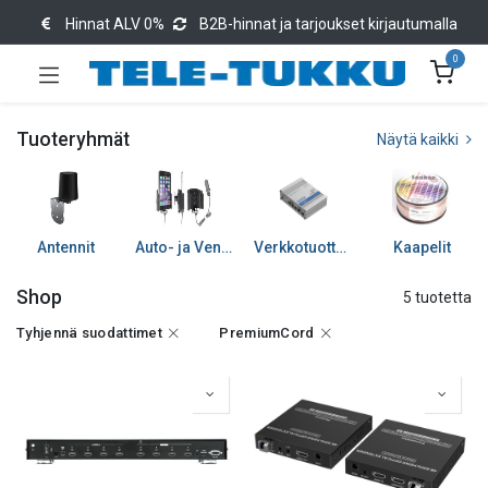
Hinnat ALV 0%
B2B-hinnat ja tarjoukset kirjautumalla
0
Tuoteryhmät
Näytä kaikki
Antennit
Auto- ja Venetarvikkeet
Verkkotuotteet
Kaapelit
Shop
5 tuotetta
Tyhjennä suodattimet
PremiumCord