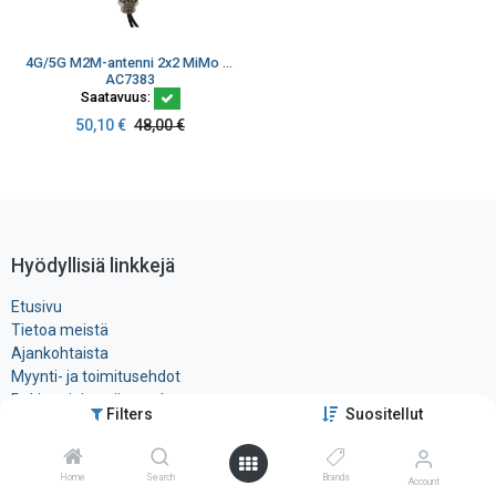
4G/5G M2M-antenni 2x2 MiMo 698-3800 MHz musta 2x3 m LMR100 SMA-uros
AC7383
Saatavuus:
50,10
€
48,00
€
Hyödyllisiä linkkejä
Etusivu
Tietoa meistä
Ajankohtaista
Myynti- ja toimitusehdot
Rekisteri- ja ​evästeseloste
Filters
Suositellut
Tuotteet
Ota yhteyttä
Home
Search
Brands
Account