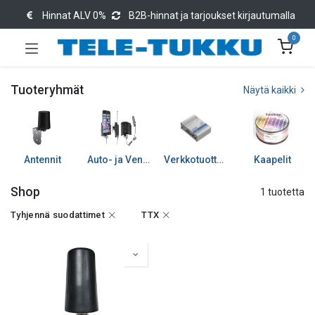
Hinnat ALV 0%
B2B-hinnat ja tarjoukset kirjautumalla
0
Tuoteryhmät
Näytä kaikki
Antennit
Auto- ja Venetarvikkeet
Verkkotuotteet
Kaapelit
Shop
1 tuotetta
Tyhjennä suodattimet
TTX