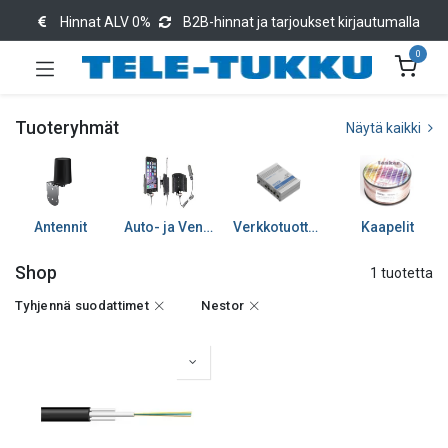
Hinnat ALV 0%
B2B-hinnat ja tarjoukset kirjautumalla
0
Tuoteryhmät
Näytä kaikki
Antennit
Auto- ja Venetarvikkeet
Verkkotuotteet
Kaapelit
Shop
1 tuotetta
Tyhjennä suodattimet
Nestor