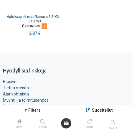
Valokaapeli maa/kanava 3,5 KN FYO2RMU 12xSML metalliton
L10763
Saatavuus:
2,87
€
Hyödyllisiä linkkejä
Etusivu
Tietoa meistä
Ajankohtaista
Myynti- ja toimitusehdot
Rekisteri- ja ​evästeseloste
Filters
Suositellut
Tuotteet
Ota yhteyttä
Home
Search
Brands
Account