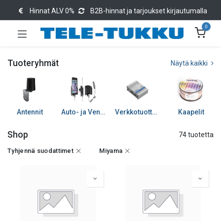
Hinnat ALV 0%
B2B-hinnat ja tarjoukset kirjautumalla
0
Tuoteryhmät
Näytä kaikki
Antennit
Auto- ja Venetarvikkeet
Verkkotuotteet
Kaapelit
Shop
74 tuotetta
Tyhjennä suodattimet
Miyama