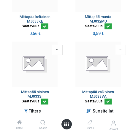
Mittapää keltainen
Mittapää musta
MJ033KE
MJ032MU
Saatavuus:
Saatavuus:
0,56
€
0,59
€
Mittapää sininen
Mittapää valkoinen
MJ033SI
MJ033VA
Saatavuus:
Saatavuus:
0,56
€
0,56
€
Filters
Suositellut
Home
Search
Brands
Account