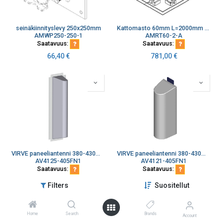
seinäkiinnityslevy 250x250mm
Kattomasto 60mm L=2000mm 4kpl betonipaino 300x300x150 30kg
AMWP250-250-1
AMRT60-2-A
Saatavuus:
Saatavuus:
66,40
€
781,00
€
VIRVE paneeliantenni 380-430MHz 12,5dBi, N-naaras, +AETM160-1
VIRVE paneeliantenni 380-430MHz 6 dBi, N-naaras, Bandimex kiin
AV4125-405FN1
AV4121-405FN1
Saatavuus:
Saatavuus:
1 168,30
€
344,50
€
Filters
Suositellut
Home
Search
Brands
Account