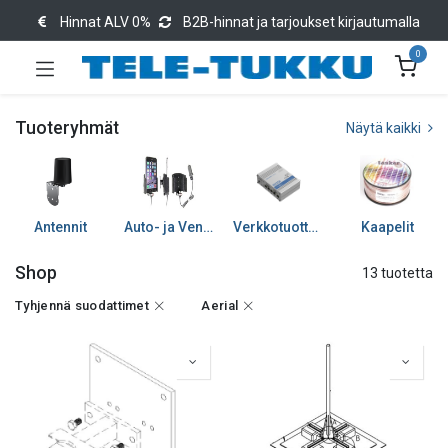
Hinnat ALV 0%
B2B-hinnat ja tarjoukset kirjautumalla
0
Tuoteryhmät
Näytä kaikki
Antennit
Auto- ja Venetarvikkeet
Verkkotuotteet
Kaapelit
Shop
13 tuotetta
Tyhjennä suodattimet
Aerial