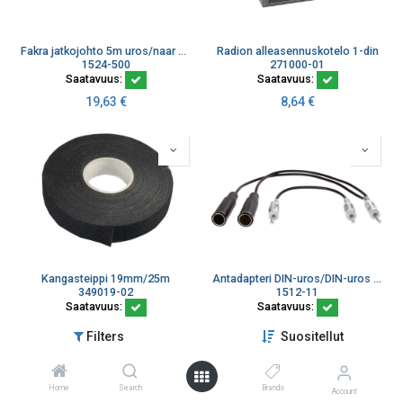
Fakra jatkojohto 5m uros/naar Z neutraali waterblue
Radion alleasennuskotelo 1-din
1524-500
271000-01
Saatavuus:
Saatavuus:
19,63
€
8,64
€
Kangasteippi 19mm/25m
Antadapteri DIN-uros/DIN-uros DIN-uros/2xDIN-naaras
349019-02
1512-11
Saatavuus:
Saatavuus:
11,38
€
10,60
€
Filters
Suositellut
Home
Search
Brands
Account