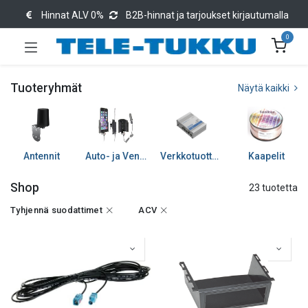
Hinnat ALV 0%
B2B-hinnat ja tarjoukset kirjautumalla
0
Tuoteryhmät
Näytä kaikki
Antennit
Auto- ja Venetarvikkeet
Verkkotuotteet
Kaapelit
Shop
23 tuotetta
Tyhjennä suodattimet
ACV