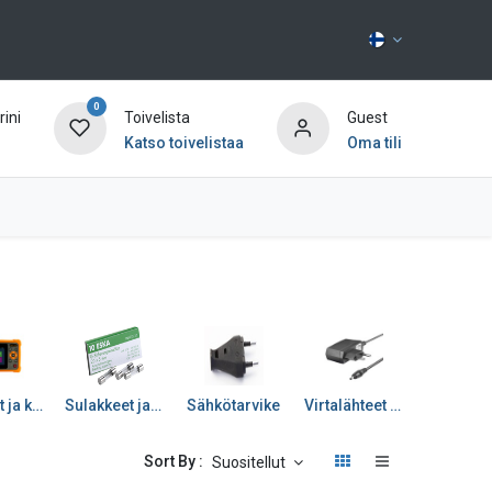
0
ini
Toivelista
Guest
Katso toivelistaa
Oma tili
Ota yhteyttä
Työkalut ja kemikaalit
Sulakkeet ja kytkimet
Sähkötarvike
Virtalähteet ja paristot
Muut
Sort By :
Suositellut