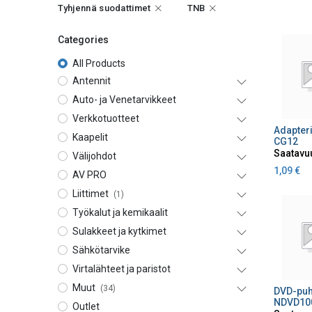
Tyhjennä suodattimet
TNB
Categories
All Products
Antennit
Auto- ja Venetarvikkeet
Verkkotuotteet
Lisä
Kaapelit
CG12
Saatavu
Välijohdot
1,09
€
AV PRO
Liittimet
(1)
Työkalut ja kemikaalit
Sulakkeet ja kytkimet
Sähkötarvike
Virtalähteet ja paristot
Muut
(34)
DVD-puh
Lisä
NDVD10
Outlet