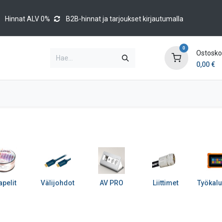
Hinnat ALV 0%
B2B-hinnat ja tarjoukset kirjautumalla
0
Ostoskor
0,00
€
Brands
Luettelot
Blog
Tapahtumat
pelit
Välijohdot
AV PRO
Liittimet