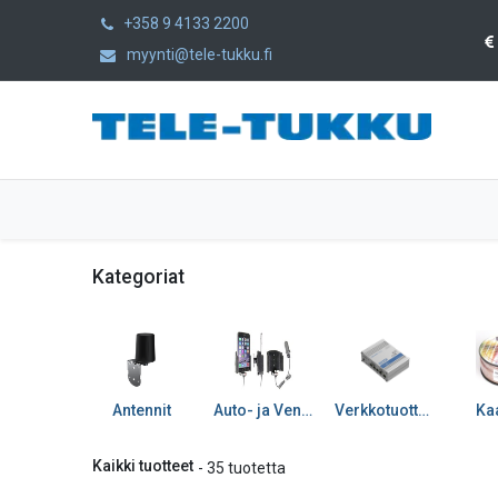
+358 9 4133 2200
myynti@tele-tukku.fi
Etusivu
Tuotteet
Kategoriat
Kategoriat
Antennit
Auto- ja Venetarvikkeet
Verkkotuotteet
Kaa
Kaikki tuotteet
- 35 tuotetta