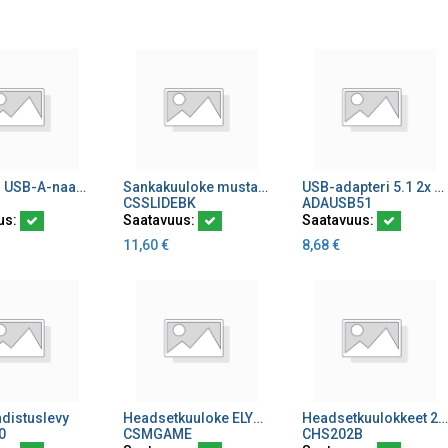
Adapteri USB-A-naaras/PS2-uros
Sankakuuloke musta SLIDE
USB-adapteri 5.1 2x 3,5mm st runkoa
ä ostoskoriin
Lisää ostoskoriin
Lisää ostoskoriin
CSSLIDEBK
ADAUSB51
us:
Saatavuus:
Saatavuus:
11,60
€
8,68
€
distuslevy
Headsetkuuloke ELYTE HAWK
Headsetkuulokkeet 2,05m johto Alien
ä ostoskoriin
Lisää ostoskoriin
Lisää ostoskoriin
0
CSMGAME
CHS202B