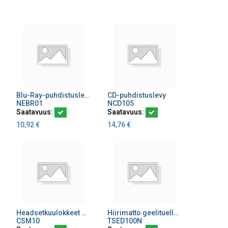
Blu-Ray-puhdistuslevy
CD-puhdistuslevy
Lisää ostoskoriin
Lisää ostoskoriin
NEBR01
NCD105
Saatavuus:
Saatavuus:
10,92
€
14,76
€
Headsetkuulokkeet mikrofonilla niskan taakse
Hiirimatto geelituella musta
Lisää ostoskoriin
Lisää ostoskoriin
CSM10
TSED100N