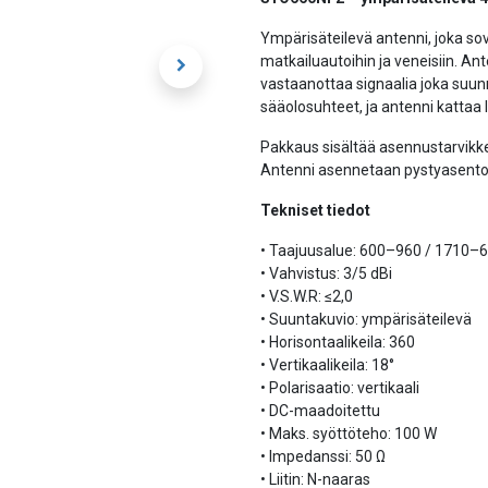
Ympärisäteilevä antenni, joka so
matkailuautoihin ja veneisiin. An
vastaanottaa signaalia joka suun
sääolosuhteet, ja antenni kattaa 
Pakkaus sisältää asennustarvikke
Antenni asennetaan pystyasento
Tekniset tiedot
• Taajuusalue: 600–960 / 1710
• Vahvistus: 3/5 dBi
• V.S.W.R: ≤2,0
• Suuntakuvio: ympärisäteilevä
• Horisontaalikeila: 360
• Vertikaalikeila: 18°
• Polarisaatio: vertikaali
• DC-maadoitettu
• Maks. syöttöteho: 100 W
• Impedanssi: 50 Ω
• Liitin: N-naaras