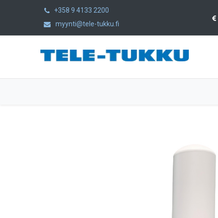
+358 9 4133 2200
myynti@tele-tukku.fi
Etusivu
Tuotteet
Kategoriat