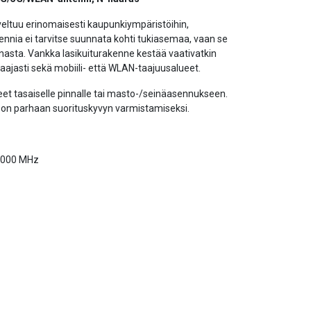
veltuu erinomaisesti kaupunkiympäristöihin,
tennia ei tarvitse suunnata kohti tukiasemaa, vaan se
nasta. Vankka lasikuiturakenne kestää vaativatkin
laajasti sekä mobiili- että WLAN-taajuusalueet.
et tasaiselle pinnalle tai masto-/seinäasennukseen.
on parhaan suorituskyvyn varmistamiseksi.
–6000 MHz