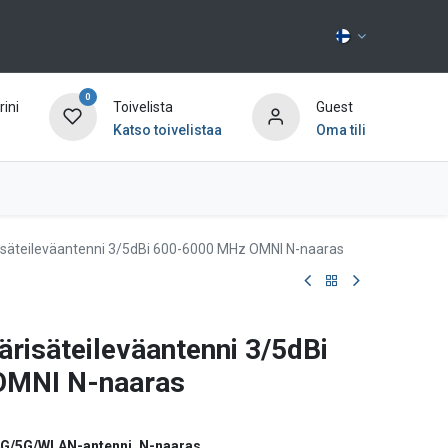
0
ini
Toivelista
Guest
Katso toivelistaa
Oma tili
Ota yhteyttä
säteileväantenni 3/5dBi 600-6000 MHz OMNI N-naaras
risäteileväantenni 3/5dBi
OMNI N-naaras
4G/5G/WLAN-antenni, N-naaras