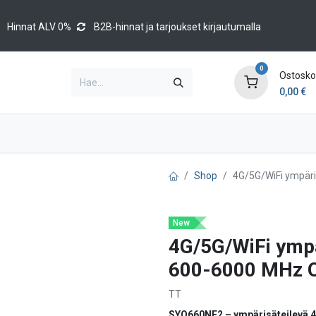
Hinnat ALV 0%
B2B-hinnat ja tarjoukset kirjautumalla
0
Ostoskor
0,00
€
Brands
Luettelot
Blog
Tapahtumat
Shop
4G/5G/WiFi ympäri
New
4G/5G/WiFi ympä
600-6000 MHz 
TT
SYO660NF2 – ympärisäteilevä 