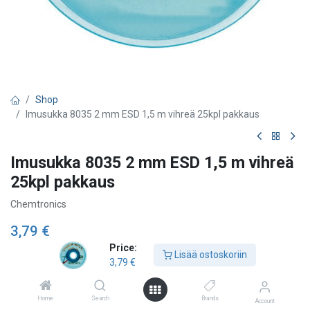
Shop
Imusukka 8035 2 mm ESD 1,5 m vihreä 25kpl pakkaus
Imusukka 8035 2 mm ESD 1,5 m vihreä
25kpl pakkaus
Chemtronics
3,79
€
Price:
Lisää ostoskoriin
3,79
€
Lisää ostoskoriin
Home
Search
Brands
Account
Lisää toivelistalle