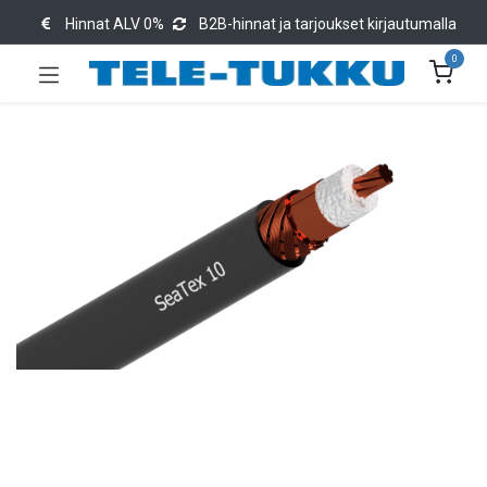
Hinnat ALV 0%
B2B-hinnat ja tarjoukset kirjautumalla
0