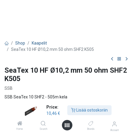
Shop
Kaapelit
SeaTex 10 HF Ø10,2 mm 50 ohm SHF2 K505
SeaTex 10 HF Ø10,2 mm 50 ohm SHF2
K505
SSB
SSB SeaTex 10 SHF2 - 505m kela
Price:
SeaTex 10 on matalahäviöinen, halogeeniton ja erittäin taipuisa
Lisää ostoskoriin
10,46
€
koaksiaalikaapeli, joka on erityisesti suunniteltu merellisiin ja
offshore-sovelluksiin. Kaapelilla on maailmanlaajuinen SHF-
laivanrakennussertifikaatti (DNV-sertifikaatti) ja se soveltuu
Home
Search
Brands
Account