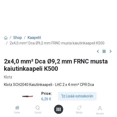
Shop
Kaapelit
2x4,0 mm² Dca Ø9,2 mm FRNC musta kaiutinkaapeli K500
2x4,0 mm² Dca Ø9,2 mm FRNC musta
kaiutinkaapeli K500
Klotz
Klotz SCH2040 Kaiutinkaapeli - LHC 2 x 4 mm² CPR Dca
Price:
Klotzin SCH-kaiutinkaapeleiden tunnusomainen piirre on erittäin
Lisää ostoskoriin
6,26
€
ohut ja putkimainen ulkovaippa, mikä tuo kaksi etua: alhaisempien
kustannusten lisäksi myös palamislämpö pysyy pienenä – tärkeä
kriteeri monissa rakennusasennuksissa.
Home
Search
Brands
Account