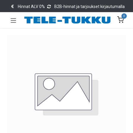
Hinnat ALV 0%
B2B-hinnat ja tarjoukset kirjautumalla
0