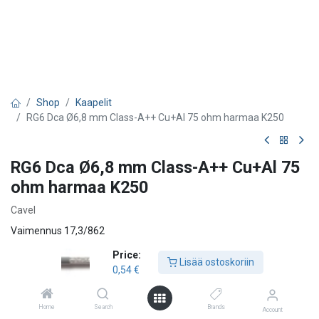
Shop
Kaapelit
RG6 Dca Ø6,8 mm Class-A++ Cu+Al 75 ohm harmaa K250
RG6 Dca Ø6,8 mm Class-A++ Cu+Al 75
ohm harmaa K250
Cavel
Vaimennus 17,3/862
Price:
0,54
€
0,99
€
Lisää ostoskoriin
0,54
€
Home
Search
Brands
Lisää ostoskoriin
Account