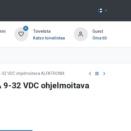
0
ini
Toivelista
Guest
Katso toivelistaa
Oma tili
Ota yhteyttä
9-32 VDC ohjelmoitava ALFATRONIX
A 9-32 VDC ohjelmoitava