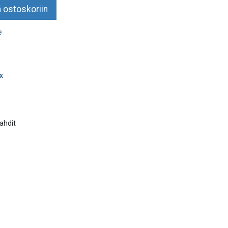
 ostoskoriin
e
x
vahdit