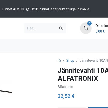
Hinnat ALV 0%
B2B-hinnat ja tarjoukset kirjautumalla
0
Ostoskor
0,00
€
Brands
Luettelot
Blog
Tapahtumat
Shop
Jännitevahti 10A 
Jännitevahti 10
ALFATRONIX
Alfatronix
32,52
€