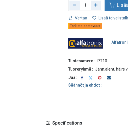
Lisää
Vertaa
Lisää toivelistall
Tarkista saatavuus
Alfatroni
Tuotenumero :
PT10
Tuoreryhmä :
Jänn.alent, häirs 
Jaa :
Säännöt ja ehdot :
Specifications