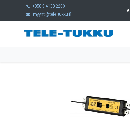
+358 9 4133 2200
myynti@tele-tukku.fi
Etusivu
Tuotteet
Kategoriat