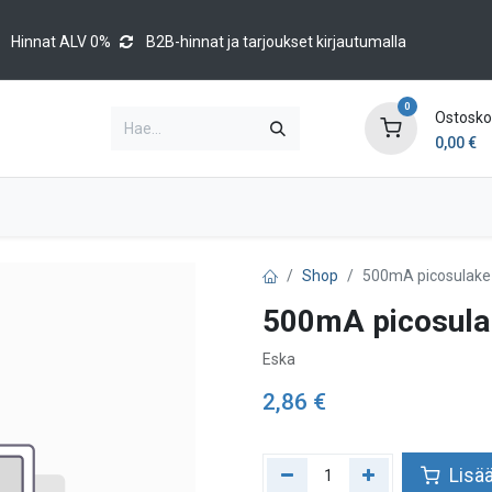
Hinnat ALV 0%
B2B-hinnat ja tarjoukset kirjautumalla
0
Ostoskor
0,00
€
Brands
Luettelot
Blog
Tapahtumat
Shop
500mA picosulak
500mA picosul
Eska
2,86
€
Lisää