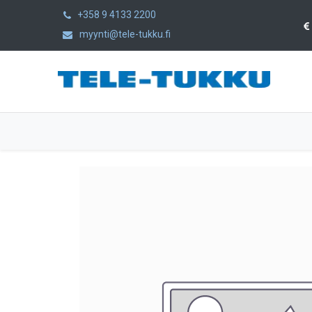
+358 9 4133 2200
myynti@tele-tukku.fi
Etusivu
Tuotteet
Kategoriat