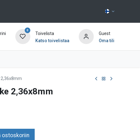
0
ini
Toivelista
Guest
Katso toivelistaa
Oma tili
Ota yhteyttä
e 2,36x8mm
ake 2,36x8mm
 ostoskoriin