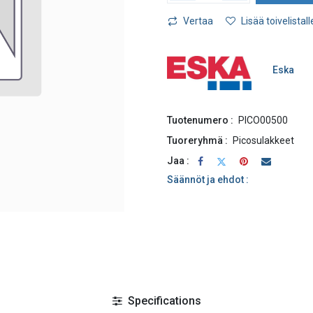
Vertaa
Lisää toivelistall
Eska
Tuotenumero :
PICO00500
Tuoreryhmä :
Picosulakkeet
Jaa :
Säännöt ja ehdot :
Specifications