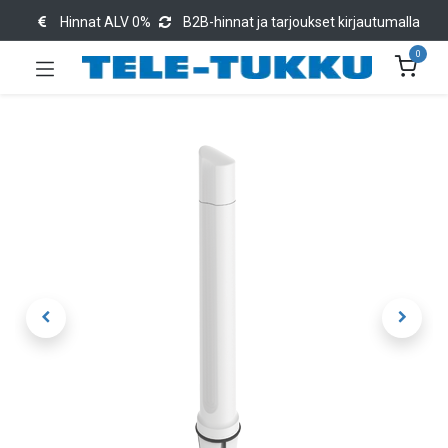
Hinnat ALV 0%
B2B-hinnat ja tarjoukset kirjautumalla
0