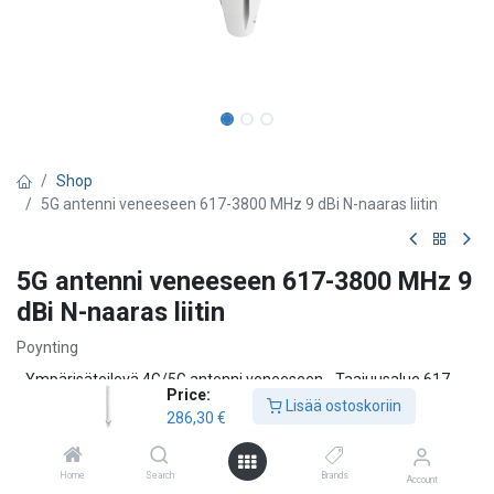
Shop
5G antenni veneeseen 617-3800 MHz 9 dBi N-naaras liitin
5G antenni veneeseen 617-3800 MHz 9
dBi N-naaras liitin
Poynting
- Ympärisäteilevä 4G/5G antenni veneeseen - Taajuusalue 617-
Price:
3800 MHz - N-naaras liitin - Vahvistus 9 dBi
Lisää ostoskoriin
286,30
€
286,30
€
Home
Search
Brands
Account