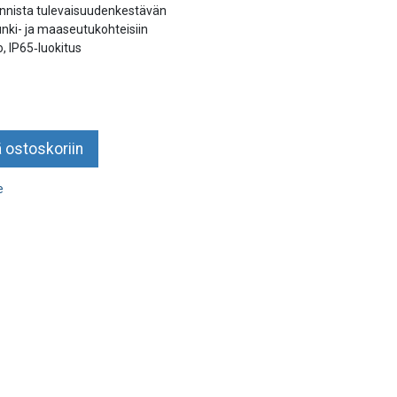
ennista tulevaisuudenkestävän
unki- ja maaseutukohteisiin
o, IP65‑luokitus
 ostoskoriin
e
g