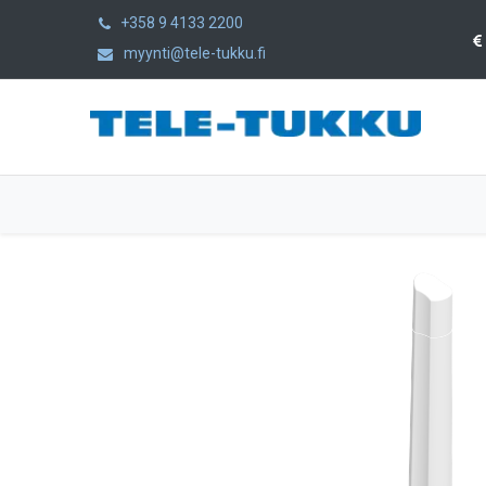
+358 9 4133 2200
myynti@tele-tukku.fi
Etusivu
Tuotteet
Kategoriat