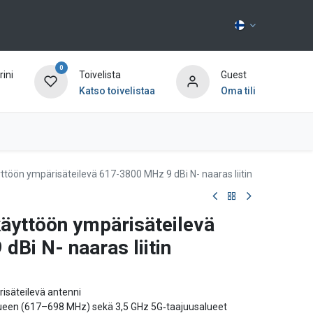
0
ini
Toivelista
Guest
Katso toivelistaa
Oma tili
Ota yhteyttä
ttöön ympärisäteilevä 617-3800 MHz 9 dBi N- naaras liitin
käyttöön ympärisäteilevä
Bi N- naaras liitin
isäteilevä antenni
lueen (617–698 MHz) sekä 3,5 GHz 5G‑taajuusalueet