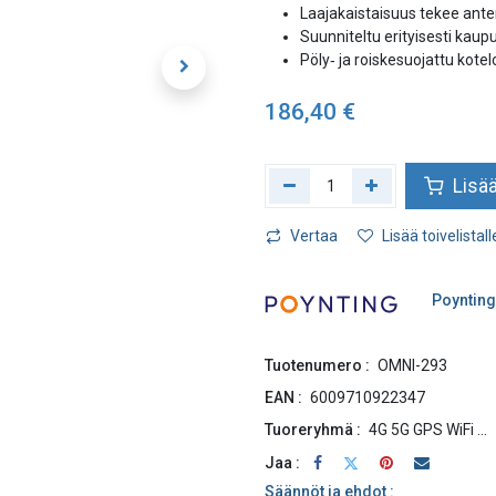
Laajakaistaisuus tekee ant
Suunniteltu erityisesti kaup
Pöly‑ ja roiskesuojattu kotel
186,40
€
Lisää
Vertaa
Lisää toivelistall
Poyntin
Tuotenumero :
OMNI-293
EAN :
6009710922347
Tuoreryhmä :
4G 5G GPS WiFi ...
Jaa :
Säännöt ja ehdot :