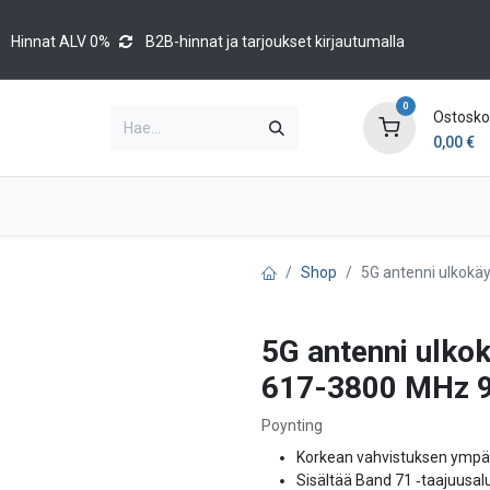
Hinnat ALV 0%
B2B-hinnat ja tarjoukset kirjautumalla
0
Ostoskor
0,00
€
Brands
Luettelot
Blog
Tapahtumat
Shop
5G antenni ulkokäy
5G antenni ulko
617-3800 MHz 9 d
Poynting
Korkean vahvistuksen ympär
Sisältää Band 71 ‑taajuusa