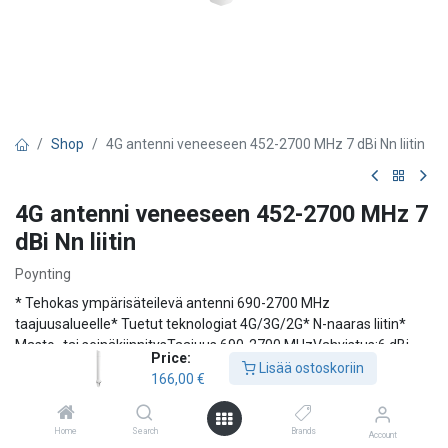
Shop
4G antenni veneeseen 452-2700 MHz 7 dBi Nn liitin
4G antenni veneeseen 452-2700 MHz 7
dBi Nn liitin
Poynting
* Tehokas ympärisäteilevä antenni 690-2700 MHz
taajuusalueelle* Tuetut teknologiat 4G/3G/2G* N-naaras liitin*
Masto- tai seinäkiinnitysTaajuus 690-2700 MHzVahvistus:6 dBi
Price:
(690-960 MHz),8 dBi (1710-2700 MHz),Liitin N-naarasIP luokitus
Lisää ostoskoriin
166,00
€
IP65Mita
166,00
€
Home
Search
Brands
Account