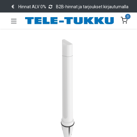
Hinnat ALV 0%
B2B-hinnat ja tarjoukset kirjautumalla
0