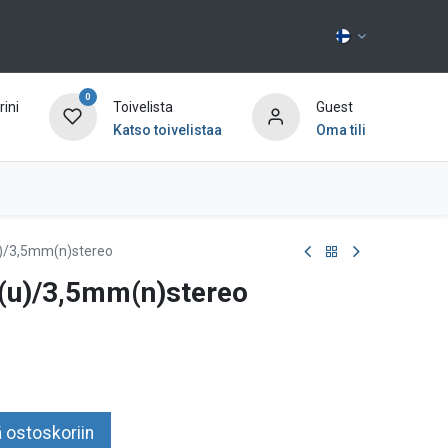
0
ini
Toivelista
Guest
Katso toivelistaa
Oma tili
Ota yhteyttä
)/3,5mm(n)stereo
(u)/3,5mm(n)stereo
 ostoskoriin