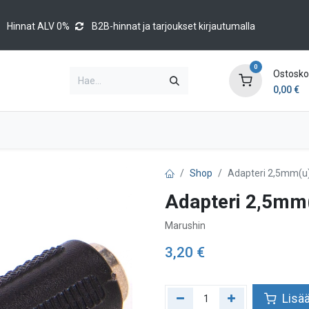
Hinnat ALV 0%
B2B-hinnat ja tarjoukset kirjautumalla
0
Ostoskor
0,00
€
Brands
Luettelot
Blog
Tapahtumat
Shop
Adapteri 2,5mm(u
Adapteri 2,5mm
Marushin
3,20
€
Lisää