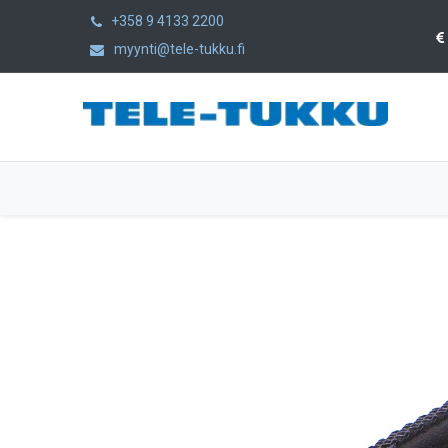
+358 9 4133 2200
myynti@tele-tukku.fi
Etusivu
Tuotteet
Kategoriat