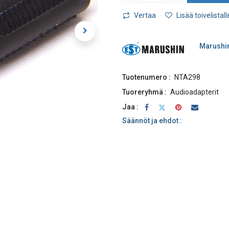
Vertaa
Lisää toivelistall
Marushi
Tuotenumero :
NTA298
Tuoreryhmä :
Audioadapterit
Jaa :
Säännöt ja ehdot :