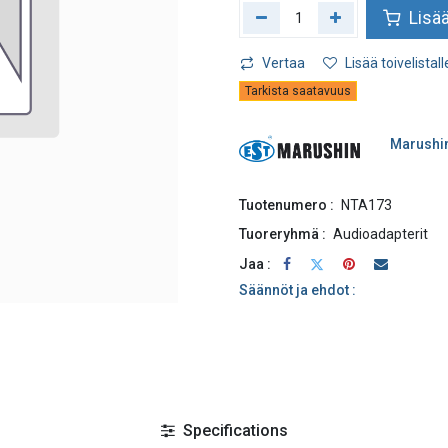
Lisää
Vertaa
Lisää toivelistall
Tarkista saatavuus
Marushi
Tuotenumero :
NTA173
Tuoreryhmä :
Audioadapterit
Jaa :
Säännöt ja ehdot :
Specifications