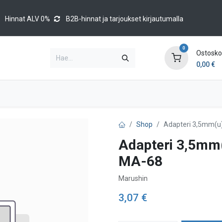
Hinnat ALV 0%
B2B-hinnat ja tarjoukset kirjautumalla
0
Ostoskor
0,00
€
Brands
Luettelot
Blog
Tapahtumat
Shop
Adapteri 3,5mm(u
Adapteri 3,5mm(
MA-68
Marushin
3,07
€