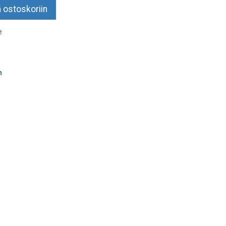
 ostoskoriin
e
n