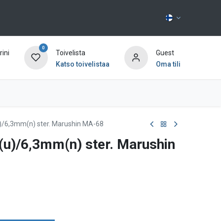
0
ini
Toivelista
Guest
Katso toivelistaa
Oma tili
Ota yhteyttä
)/6,3mm(n) ster. Marushin MA-68
u)/6,3mm(n) ster. Marushin