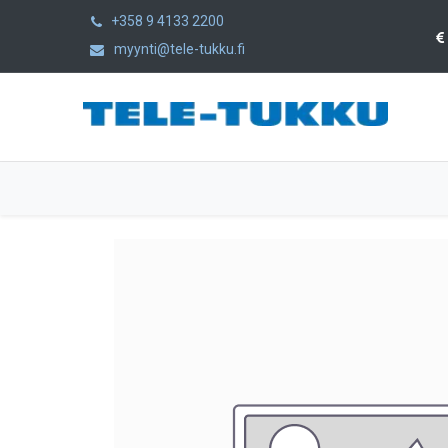
+358 9 4133 2200
myynti@tele-tukku.fi
Etusivu
Tuotteet
Kategoriat