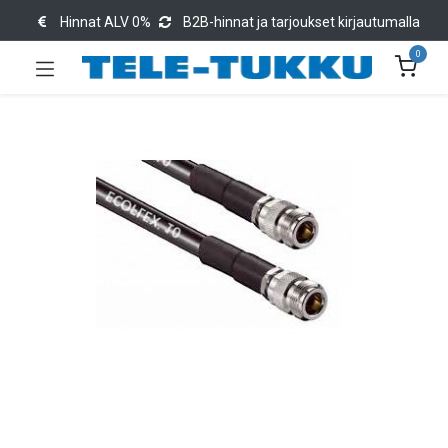
Hinnat ALV 0%
B2B-hinnat ja tarjoukset kirjautumalla
0