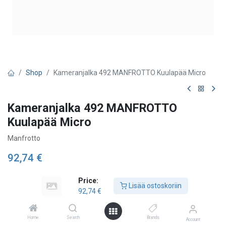
Shop
Kameranjalka 492 MANFROTTO Kuulapää Micro
Kameranjalka 492 MANFROTTO
Kuulapää Micro
Manfrotto
92,74
€
Price:
Lisää ostoskoriin
Lisää ostoskoriin
92,74
€
Lisää toivelistalle
Home
Search
Brands
Account