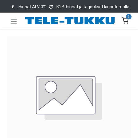
Hinnat ALV 0%
B2B-hinnat ja tarjoukset kirjautumalla
0