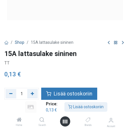
Shop
15A lattasulake sininen
15A lattasulake sininen
TT
0,13
€
Lisää ostoskoriin
Price:
Lisää toivelistalle
Lisää ostoskoriin
0,13
€
Home
Search
Brands
Account