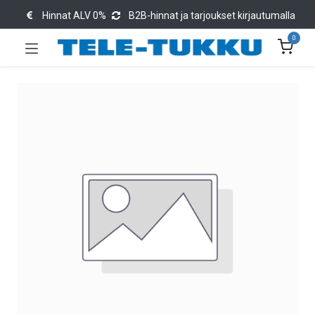
Hinnat ALV 0%
B2B-hinnat ja tarjoukset kirjautumalla
0