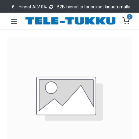
Hinnat ALV 0%
B2B-hinnat ja tarjoukset kirjautumalla
0