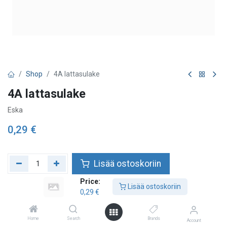
Shop
4A lattasulake
4A lattasulake
Eska
0,29
€
Lisää ostoskoriin
Price:
Lisää toivelistalle
Lisää ostoskoriin
0,29
€
Home
Search
Brands
Account