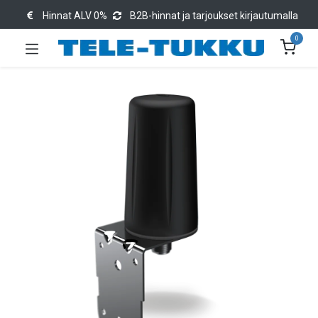
Hinnat ALV 0%
B2B-hinnat ja tarjoukset kirjautumalla
0