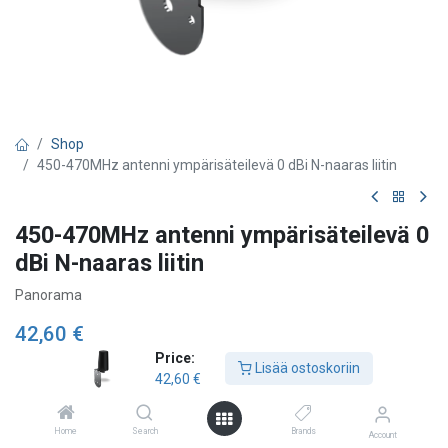
Shop
450-470MHz antenni ympärisäteilevä 0 dBi N-naaras liitin
450-470MHz antenni ympärisäteilevä 0
dBi N-naaras liitin
Panorama
42,60
€
Price:
Lisää ostoskoriin
42,60
€
Lisää ostoskoriin
Home
Search
Brands
Account
Lisää toivelistalle