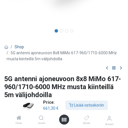
Shop
5G antenni ajoneuvoon 8x8 MiMo 617-960/1710-6000 MHz
musta kiinteillä 5m välijohdoilla
5G antenni ajoneuvoon 8x8 MiMo 617-
960/1710-6000 MHz musta kiinteillä
5m välijohdoilla
Price:
Panorama
Lisää ostoskoriin
661,30
€
Kompakti ja kestävä Megalodon-sarja toimii 617-960/1427-
6000MHz taajuusalueella. Se tukee maailmanlaajuisia
Home
Search
Brands
matkapuhelinverkkoja ja tukee 2x 4G Cat 18/20 ja/tai 5G-
Account